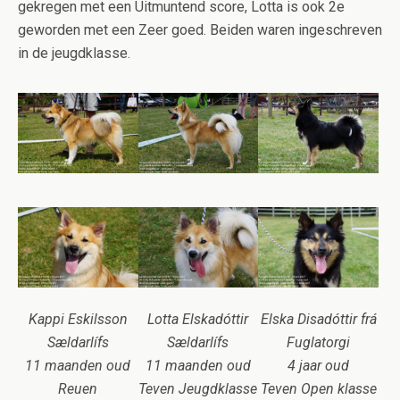
gekregen met een Uitmuntend score, Lotta is ook 2e
geworden met een Zeer goed. Beiden waren ingeschreven
in de jeugdklasse.
Kappi Eskilsson
Lotta Elskadóttir
Elska Disadóttir frá
Sældarlífs
Sældarlífs
Fuglatorgi
11 maanden oud
11 maanden oud
4 jaar oud
Reuen
Teven Jeugdklasse
Teven Open klasse