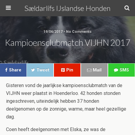
Sældarlífs IJslandse Honden
19/06/2017 • No Comments
Kampioensclubmatch VIJHN 2017
Share
Tweet
Pin
Mail
SMS
Gisteren vond de jaarlijkse kampioensclubmatch van de
VIJHN weer plaatst in Hoenderloo. 42 honden stonden
ingeschreven, uiteindelijk hebben 37 honden
deelgenomen op de zonnige, warme, maar heel gezellige
dag.
Coen heeft deelgenomen met Elska, ze was de