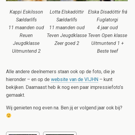
Kappi Eskilsson
Lotta Elskadóttir
Elska Disadóttir frá
Sældarlífs
Sældarlífs
Fuglatorgi
11 maanden oud
11 maanden oud
4 jaar oud
Reuen
Teven Jeugdklasse
Teven Open klasse
Jeugdklasse
Zeer goed 2
Uitmuntend 1 +
Uitmuntend 2
Beste teef
Alle andere deelnemers staan ook op de foto, die je
hieronder – en op de
website van de VIJHN
– kunt
bekijken. Daarnaast heb ik nog een paar impressiefoto’s
gemaakt.
Wij genieten nog even na. Ben jij er volgend jaar ook bij?