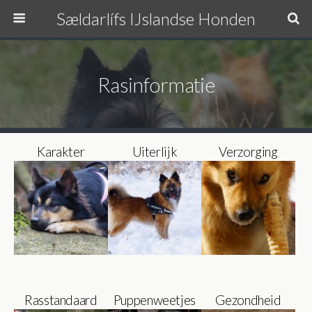
Sældarlífs IJslandse Honden
Rasinformatie
Karakter
Uiterlijk
Verzorging
Rasstandaard
Puppenweetjes
Gezondheid