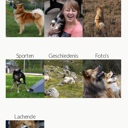
Sporten
Geschiedenis
Foto’s
Lachende
IJslanders