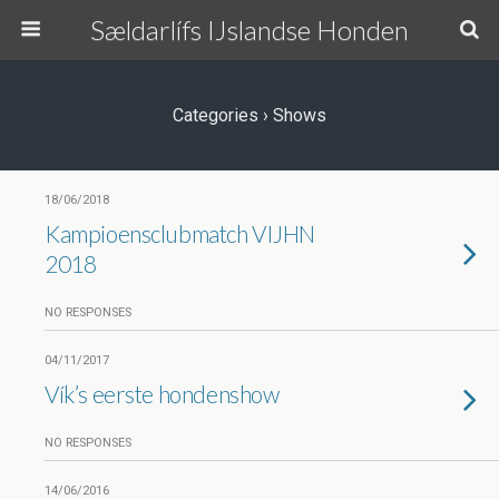
Sældarlífs IJslandse Honden
Categories ›
Shows
18/06/2018
Kampioensclubmatch VIJHN
2018
NO RESPONSES
04/11/2017
Vík’s eerste hondenshow
NO RESPONSES
14/06/2016