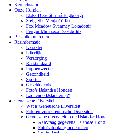
Kennelnaam
Onze Honden
Elska Disadóttir frá Fuglatorgi
Sælgæti’s Menja (Ylfa)
Fox Meadow Svanmey Lokadottir
Fengur Mimirsson Saeldarlifs
Beschikbare reuen
Rasinformatie
Karakter
Uiterlijk
Verzorging
Rasstandaard
Puppenweetjes
Gezondheid
Sporten
Geschiedenis
Foto’s IJslandse Honden
Lachende IJslanders (?)
Genetische Diversiteit
Wat is Genetische Diversiteit
Fokken voor Genetische Diversiteit
Genetische diversiteit in de IJslandse Hond
Aanvraag gegevens IJslandse Hond
Foto’s donkergroene reuen
Login database