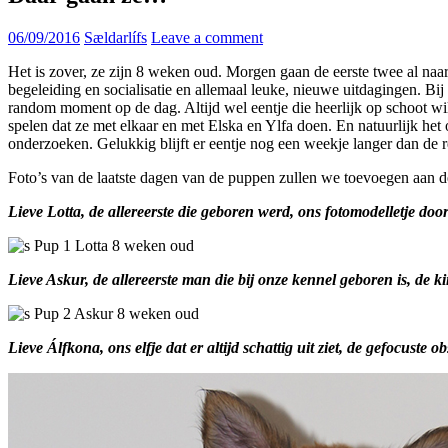
06/09/2016
Sældarlífs
Leave a comment
Het is zover, ze zijn 8 weken oud. Morgen gaan de eerste twee al naar
begeleiding en socialisatie en allemaal leuke, nieuwe uitdagingen. Bi
random moment op de dag. Altijd wel eentje die heerlijk op schoot wil
spelen dat ze met elkaar en met Elska en Ylfa doen. En natuurlijk he
onderzoeken. Gelukkig blijft er eentje nog een weekje langer dan de
Foto’s van de laatste dagen van de puppen zullen we toevoegen aan 
Lieve Lotta, de allereerste die geboren werd, ons fotomodelletje do
Lieve Askur, de allereerste man die bij onze kennel geboren is, de k
Lieve Álfkona, ons elfje dat er altijd schattig uit ziet, de gefocuste o