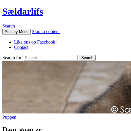
Sældarlífs
Search
Skip to content
Primary Menu
Like ons op Facebook!
Contact
Search for:
Puppen
Daar gaan ze…