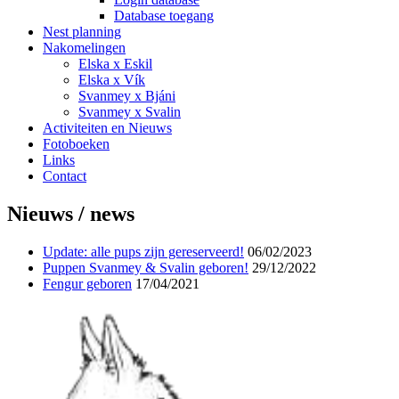
Database toegang
Nest planning
Nakomelingen
Elska x Eskil
Elska x Vík
Svanmey x Bjáni
Svanmey x Svalin
Activiteiten en Nieuws
Fotoboeken
Links
Contact
Nieuws / news
Update: alle pups zijn gereserveerd!
06/02/2023
Puppen Svanmey & Svalin geboren!
29/12/2022
Fengur geboren
17/04/2021