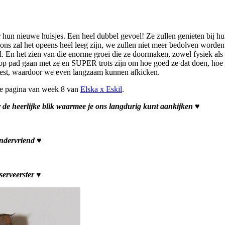
 hun nieuwe huisjes. Een heel dubbel gevoel! Ze zullen genieten bij hu
j ons zal het opeens heel leeg zijn, we zullen niet meer bedolven word
. En het zien van die enorme groei die ze doormaken, zowel fysiek als m
t op pad gaan met ze en SUPER trots zijn om hoe goed ze dat doen, hoe
 rest, waardoor we even langzaam kunnen afkicken.
de pagina van week 8 van
Elska x Eskil
.
or de heerlijke blik waarmee je ons langdurig kunt aankijken ♥
indervriend ♥
bserveerster ♥