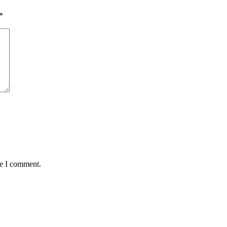
*
me I comment.