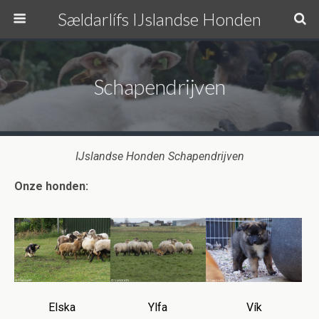
Sældarlífs IJslandse Honden
Schapendrijven
IJslandse Honden Schapendrijven
Onze honden:
Elska
Ylfa
Vík