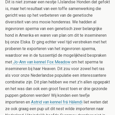
Dit is niet zomaar een nestje IJslandse Honden dat gefokt
is, maar het resultaat van een toffe samenwerking die
gericht was op het verbeteren van de genetische
diversiteit van ons mooie hondenras. We hadden al
ingevroren sperma van een genetisch zeer belangrijke
hond in Amerika en waren van plan om dit te insemineren
bij onze Elska. Er ging echter veel tijd verstreken met het
proberen te exporteren van het ingevroren sperma,
waardoor we in de tussentijd de mogelijkheid bespraken
met
Jo-Ann van kennel Fox Meadow
om het sperma te
insemineren bij haar Heaven. Dit zou voor zowel het ras
als voor onze Nederlandse populatie een interessantere
combinatie zijn. Dit plan hebben we met z’n allen opgepakt
en het was dan ook een groot feest toen er drie gezonde
puppen geboren werden! Wij konden een teefje
importeren en
Astrid van kennel frá Hálendi
liet weten dat
ze ook graag een pup uit dit nest wilde importeren naar