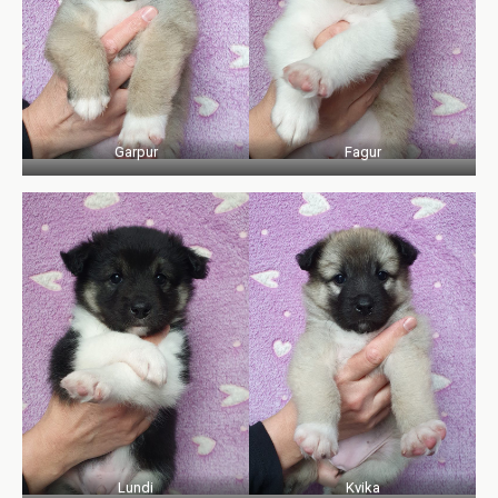
Garpur
Fagur
Lundi
Kvika