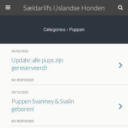
Sældarlífs IJslandse Honden
Categories ›
Puppen
06/02/2023
Update: alle pups zijn
gereserveerd!
NO RESPONSES
29/12/2022
Puppen Svanmey & Svalin
geboren!
NO RESPONSES