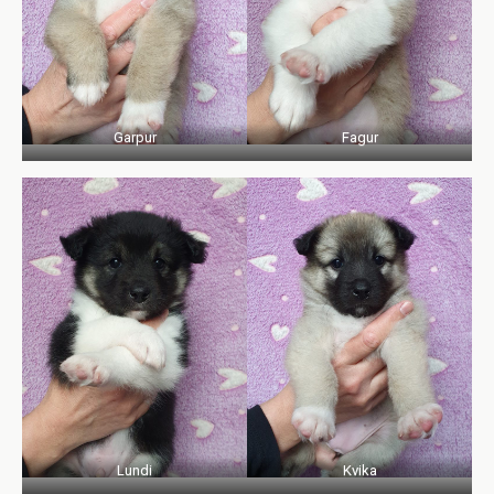
Garpur
Fagur
Lundi
Kvika